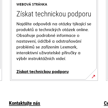
WEBOVÁ STRÁNKA
Získat technickou podporu
Najděte odpovědi na otázky týkající se
produktů a technických otázek online.
Obsahuje podrobné informace o
nastavení, údržbě a odstraňování
problémů se zařízením Lexmark,
interaktivní uživatelské příručky a
výběr instruktážních videí.
Získat technickou podporu
opens
in
a
new
Kontaktujte nás
C
tab