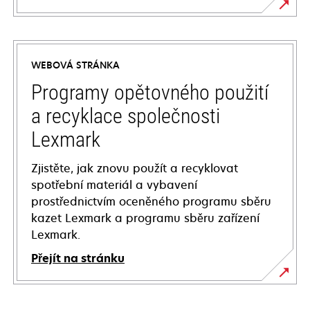
opens
in
a
WEBOVÁ STRÁNKA
new
tab
Programy opětovného použití
a recyklace společnosti
Lexmark
Zjistěte, jak znovu použít a recyklovat
spotřební materiál a vybavení
prostřednictvím oceněného programu sběru
kazet Lexmark a programu sběru zařízení
Lexmark.
Přejít na stránku