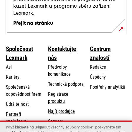
kazet Lexmark a programu sběru zařízení
Lexmark.
Přejít na stránku
Společnost
Kontaktujte
Centrum
Lexmark
nás
znalostí
Asi
Předvolby
Redakce
komunikace
Kariéry
Úspěchy
opens
Technická podpora
Společenská
Postřehy analytiků
in
opens
odpovědnost firem
Registrace
a
in
produktu
Udržitelnost
new
a
Najít prodejce
tab
Partneři
new
společnosti
Seznam
tab
Když kliknete na „Přijmout všechny soubory cookie“, poskytnete tím
Lexmark
velkoobchodníků