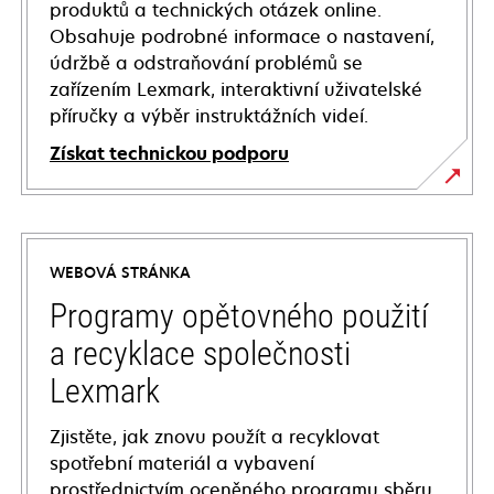
produktů a technických otázek online.
Obsahuje podrobné informace o nastavení,
údržbě a odstraňování problémů se
zařízením Lexmark, interaktivní uživatelské
příručky a výběr instruktážních videí.
Získat technickou podporu
opens
in
a
WEBOVÁ STRÁNKA
new
tab
Programy opětovného použití
a recyklace společnosti
Lexmark
Zjistěte, jak znovu použít a recyklovat
spotřební materiál a vybavení
prostřednictvím oceněného programu sběru