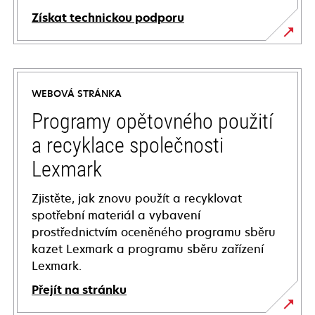
Získat technickou podporu
opens
in
a
WEBOVÁ STRÁNKA
new
tab
Programy opětovného použití
a recyklace společnosti
Lexmark
Zjistěte, jak znovu použít a recyklovat
spotřební materiál a vybavení
prostřednictvím oceněného programu sběru
kazet Lexmark a programu sběru zařízení
Lexmark.
Přejít na stránku