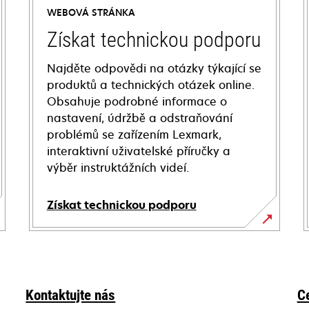
WEBOVÁ STRÁNKA
Získat technickou podporu
Najděte odpovědi na otázky týkající se
produktů a technických otázek online.
Obsahuje podrobné informace o
nastavení, údržbě a odstraňování
problémů se zařízením Lexmark,
interaktivní uživatelské příručky a
výběr instruktážních videí.
Získat technickou podporu
opens
in
a
new
Kontaktujte nás
C
tab