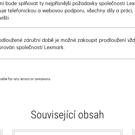
ení bude splňovat ty nejpřísnější požadavky společnosti Le
uje telefonickou a webovou podporu, všechny díly a práci,
išti.
odloužené záruční době je možné zakoupit prodloužení vž
rován společností Lexmark.
iable for any errors or omissions.
Související obsah