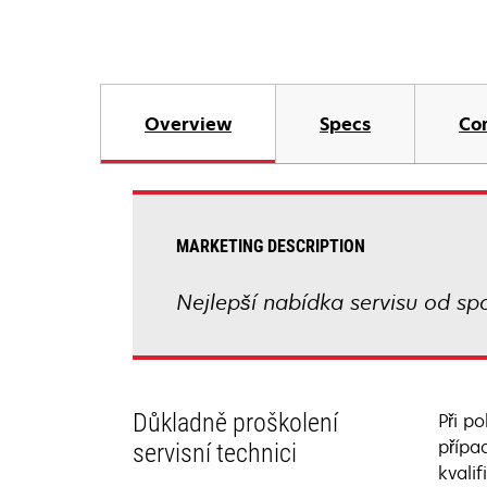
Overview
Specs
Co
MARKETING DESCRIPTION
Nejlepší nabídka servisu od spo
Důkladně proškolení
Při p
přípa
servisní technici
kvali