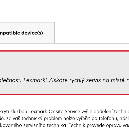
mpatible device(s)
lečnosti Lexmark! Získáte rychlý servis na místě n
okrytí službou Lexmark Onsite Service vyšle oddělení techn
dě, že váš technický problém nelze vyřešit po telefonu, nás
fikovaného servisního technika. Technik provede opravu vadn