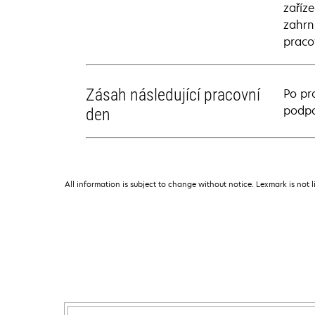
zaříz
zahrn
pracov
Zásah následující pracovní
Po pr
podpo
den
All information is subject to change without notice. Lexmark is not l