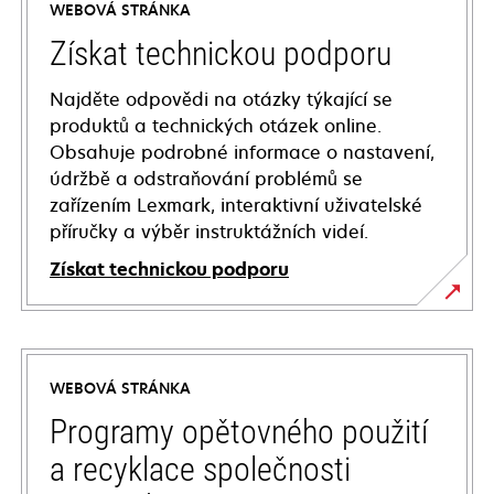
WEBOVÁ STRÁNKA
Získat technickou podporu
Najděte odpovědi na otázky týkající se
produktů a technických otázek online.
Obsahuje podrobné informace o nastavení,
údržbě a odstraňování problémů se
zařízením Lexmark, interaktivní uživatelské
příručky a výběr instruktážních videí.
Získat technickou podporu
opens
in
a
WEBOVÁ STRÁNKA
new
tab
Programy opětovného použití
a recyklace společnosti