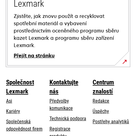
Lexmark
Zjistěte, jak znovu použít a recyklovat
spotřební materiál a vybavení
prostřednictvím oceněného programu sběru
kazet Lexmark a programu sběru zařízení
Lexmark.
Přejít na stránku
Společnost
Kontaktujte
Centrum
Lexmark
nás
znalostí
Asi
Předvolby
Redakce
komunikace
Kariéry
Úspěchy
opens
Technická podpora
Společenská
Postřehy analytiků
in
opens
odpovědnost firem
Registrace
a
in