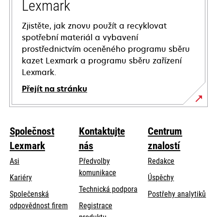
Lexmark
Zjistěte, jak znovu použít a recyklovat
spotřební materiál a vybavení
prostřednictvím oceněného programu sběru
kazet Lexmark a programu sběru zařízení
Lexmark.
Přejít na stránku
Společnost
Kontaktujte
Centrum
Lexmark
nás
znalostí
Asi
Předvolby
Redakce
komunikace
Kariéry
Úspěchy
opens
Technická podpora
Společenská
Postřehy analytiků
in
opens
odpovědnost firem
Registrace
a
in