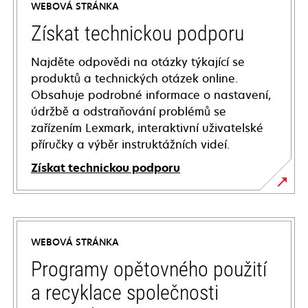
WEBOVÁ STRÁNKA
Získat technickou podporu
Najděte odpovědi na otázky týkající se
produktů a technických otázek online.
Obsahuje podrobné informace o nastavení,
údržbě a odstraňování problémů se
zařízením Lexmark, interaktivní uživatelské
příručky a výběr instruktážních videí.
Získat technickou podporu
opens
in
a
WEBOVÁ STRÁNKA
new
tab
Programy opětovného použití
a recyklace společnosti