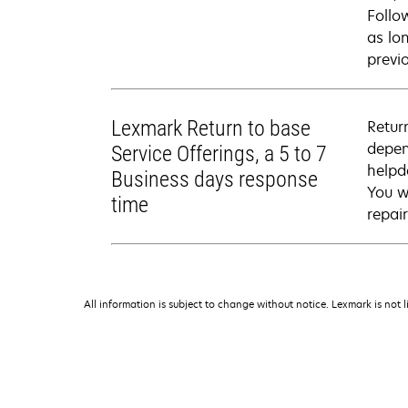
Follo
as lo
previ
Lexmark Return to base
Retur
depen
Service Offerings, a 5 to 7
helpd
Business days response
You wi
time
repai
All information is subject to change without notice. Lexmark is not l