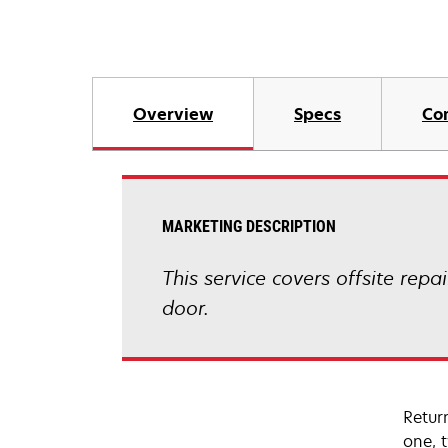
Overview
Specs
Co
MARKETING DESCRIPTION
This service covers offsite repa
door.
Retur
one, 