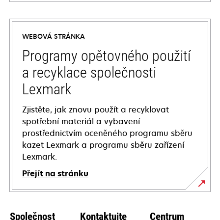
opens
in
a
WEBOVÁ STRÁNKA
new
tab
Programy opětovného použití
a recyklace společnosti
Lexmark
Zjistěte, jak znovu použít a recyklovat
spotřební materiál a vybavení
prostřednictvím oceněného programu sběru
kazet Lexmark a programu sběru zařízení
Lexmark.
Přejít na stránku
Společnost
Kontaktujte
Centrum