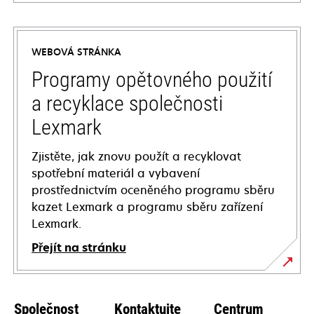
opens
in
a
WEBOVÁ STRÁNKA
new
tab
Programy opětovného použití
a recyklace společnosti
Lexmark
Zjistěte, jak znovu použít a recyklovat
spotřební materiál a vybavení
prostřednictvím oceněného programu sběru
kazet Lexmark a programu sběru zařízení
Lexmark.
Přejít na stránku
Společnost
Kontaktujte
Centrum