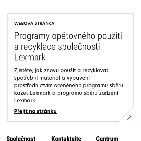
opens
in
a
WEBOVÁ STRÁNKA
new
tab
Programy opětovného použití
a recyklace společnosti
Lexmark
Zjistěte, jak znovu použít a recyklovat
spotřební materiál a vybavení
prostřednictvím oceněného programu sběru
kazet Lexmark a programu sběru zařízení
Lexmark.
Přejít na stránku
Společnost
Kontaktujte
Centrum