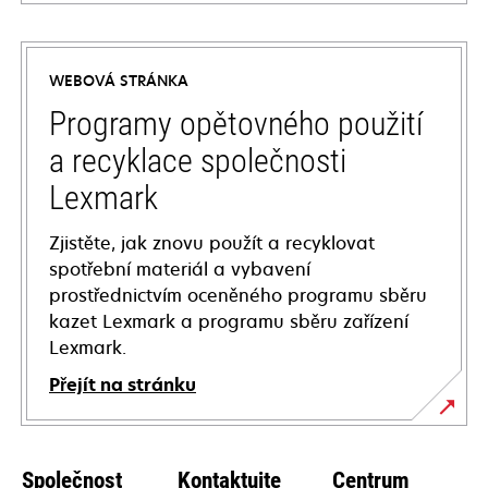
opens
in
a
WEBOVÁ STRÁNKA
new
tab
Programy opětovného použití
a recyklace společnosti
Lexmark
Zjistěte, jak znovu použít a recyklovat
spotřební materiál a vybavení
prostřednictvím oceněného programu sběru
kazet Lexmark a programu sběru zařízení
Lexmark.
Přejít na stránku
Společnost
Kontaktujte
Centrum