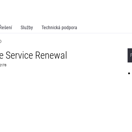
Řešení
Služby
Technická podpora
D
e Service Renewal
72178