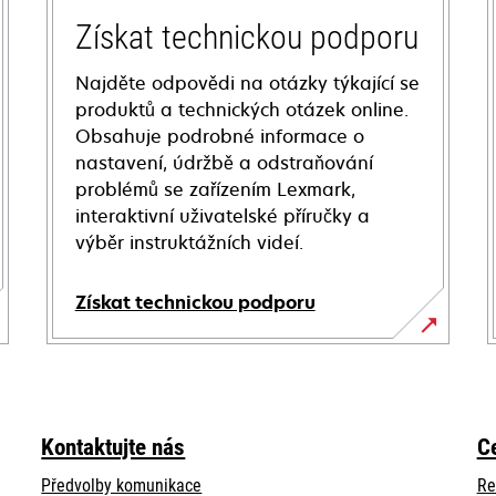
Získat technickou podporu
Najděte odpovědi na otázky týkající se
produktů a technických otázek online.
Obsahuje podrobné informace o
nastavení, údržbě a odstraňování
problémů se zařízením Lexmark,
interaktivní uživatelské příručky a
výběr instruktážních videí.
Získat technickou podporu
opens
in
a
new
Kontaktujte nás
C
tab
Předvolby komunikace
Re