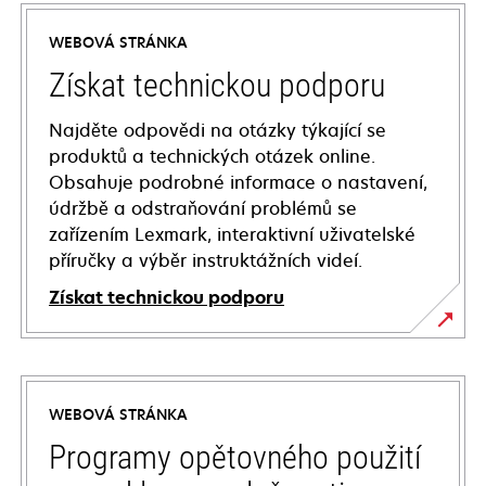
WEBOVÁ STRÁNKA
Získat technickou podporu
Najděte odpovědi na otázky týkající se
produktů a technických otázek online.
Obsahuje podrobné informace o nastavení,
údržbě a odstraňování problémů se
zařízením Lexmark, interaktivní uživatelské
příručky a výběr instruktážních videí.
Získat technickou podporu
opens
in
a
WEBOVÁ STRÁNKA
new
tab
Programy opětovného použití