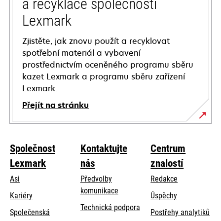
a recyklace společnosti
Lexmark
Zjistěte, jak znovu použít a recyklovat
spotřební materiál a vybavení
prostřednictvím oceněného programu sběru
kazet Lexmark a programu sběru zařízení
Lexmark.
Přejít na stránku
Společnost
Kontaktujte
Centrum
Lexmark
nás
znalostí
Asi
Předvolby
Redakce
komunikace
Kariéry
Úspěchy
opens
Technická podpora
Společenská
Postřehy analytiků
in