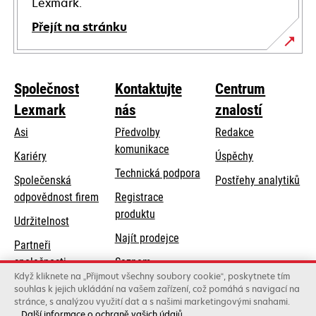
Lexmark.
Přejít na stránku
Společnost
Kontaktujte
Centrum
Lexmark
nás
znalostí
Asi
Předvolby
Redakce
komunikace
Kariéry
Úspěchy
opens
Technická podpora
Společenská
Postřehy analytiků
in
opens
odpovědnost firem
Registrace
a
in
produktu
Udržitelnost
new
a
Najít prodejce
tab
Partneři
new
společnosti
Seznam
tab
Když kliknete na „Přijmout všechny soubory cookie“, poskytnete tím
Lexmark
velkoobchodníků
souhlas k jejich ukládání na vašem zařízení, což pomáhá s navigací na
stránce, s analýzou využití dat a s našimi marketingovými snahami.
Další informace o ochraně vašich údajů