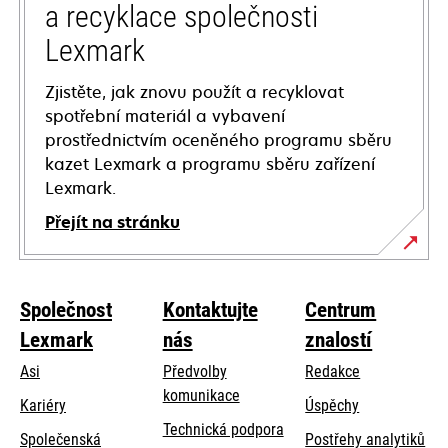
a recyklace společnosti
Lexmark
Zjistěte, jak znovu použít a recyklovat
spotřební materiál a vybavení
prostřednictvím oceněného programu sběru
kazet Lexmark a programu sběru zařízení
Lexmark.
Přejít na stránku
Společnost
Kontaktujte
Centrum
Lexmark
nás
znalostí
Asi
Předvolby
Redakce
komunikace
Kariéry
Úspěchy
opens
Technická podpora
Společenská
Postřehy analytiků