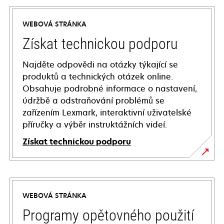
WEBOVÁ STRÁNKA
Získat technickou podporu
Najděte odpovědi na otázky týkající se
produktů a technických otázek online.
Obsahuje podrobné informace o nastavení,
údržbě a odstraňování problémů se
zařízením Lexmark, interaktivní uživatelské
příručky a výběr instruktážních videí.
Získat technickou podporu
opens
in
a
WEBOVÁ STRÁNKA
new
tab
Programy opětovného použití