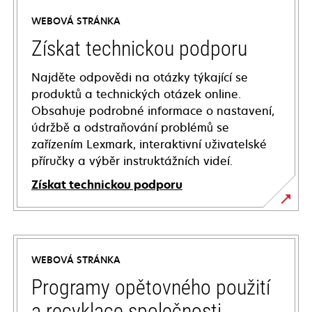
WEBOVÁ STRÁNKA
Získat technickou podporu
Najděte odpovědi na otázky týkající se
produktů a technických otázek online.
Obsahuje podrobné informace o nastavení,
údržbě a odstraňování problémů se
zařízením Lexmark, interaktivní uživatelské
příručky a výběr instruktážních videí.
Získat technickou podporu
opens
in
a
WEBOVÁ STRÁNKA
new
tab
Programy opětovného použití
a recyklace společnosti