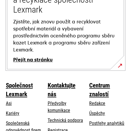
Lexmark
Zjistěte, jak znovu použít a recyklovat
spotřební materiál a vybavení
prostřednictvím oceněného programu sběru
kazet Lexmark a programu sběru zařízení
Lexmark.
Přejít na stránku
Společnost
Kontaktujte
Centrum
Lexmark
nás
znalostí
Asi
Předvolby
Redakce
komunikace
Kariéry
Úspěchy
opens
Technická podpora
Společenská
Postřehy analytiků
in
opens
odpovědnost firem
Registrace