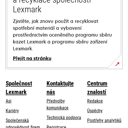
Lexmark
Zjistěte, jak znovu použít a recyklovat
spotřební materiál a vybavení
prostřednictvím oceněného programu sběru
kazet Lexmark a programu sběru zařízení
Lexmark.
Přejít na stránku
Společnost
Kontaktujte
Centrum
Lexmark
nás
znalostí
Asi
Předvolby
Redakce
komunikace
Kariéry
Úspěchy
opens
Technická podpora
Společenská
Postřehy analytiků
in
opens
odpovědnost firem
Registrace