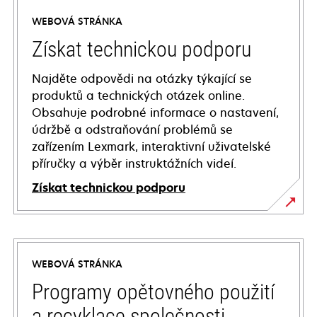
WEBOVÁ STRÁNKA
Získat technickou podporu
Najděte odpovědi na otázky týkající se
produktů a technických otázek online.
Obsahuje podrobné informace o nastavení,
údržbě a odstraňování problémů se
zařízením Lexmark, interaktivní uživatelské
příručky a výběr instruktážních videí.
Získat technickou podporu
opens
in
a
WEBOVÁ STRÁNKA
new
tab
Programy opětovného použití
a recyklace společnosti