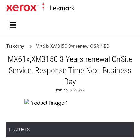
Domů
Tiskárny
MX61x,XM3150 3yr renew OSR NBD
MX61x,XM3150 3 Years renewal OnSite
Service, Response Time Next Business
Day
Part no.: 2365292
FEATURES