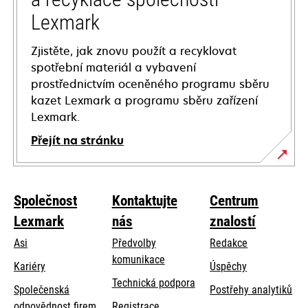
Lexmark
Zjistěte, jak znovu použít a recyklovat
spotřební materiál a vybavení
prostřednictvím oceněného programu sběru
kazet Lexmark a programu sběru zařízení
Lexmark.
Přejít na stránku
Společnost
Kontaktujte
Centrum
Lexmark
nás
znalostí
Asi
Předvolby
Redakce
komunikace
Kariéry
Úspěchy
opens
Technická podpora
Společenská
Postřehy analytiků
in
opens
odpovědnost firem
Registrace