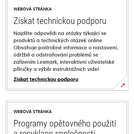
WEBOVÁ STRÁNKA
Získat technickou podporu
Najděte odpovědi na otázky týkající se
produktů a technických otázek online.
Obsahuje podrobné informace o nastavení,
údržbě a odstraňování problémů se
zařízením Lexmark, interaktivní uživatelské
příručky a výběr instruktážních videí.
Získat technickou podporu
opens
in
a
WEBOVÁ STRÁNKA
new
tab
Programy opětovného použití
a recyklace společnosti