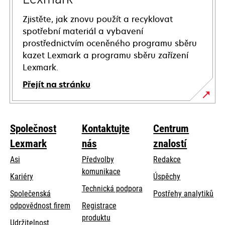
Zjistěte, jak znovu použít a recyklovat
spotřební materiál a vybavení
prostřednictvím oceněného programu sběru
kazet Lexmark a programu sběru zařízení
Lexmark.
Přejít na stránku
Společnost
Kontaktujte
Centrum
Lexmark
nás
znalostí
Asi
Předvolby
Redakce
komunikace
Kariéry
Úspěchy
opens
Technická podpora
Společenská
Postřehy analytiků
in
opens
odpovědnost firem
Registrace
a
in
produktu
Udržitelnost
new