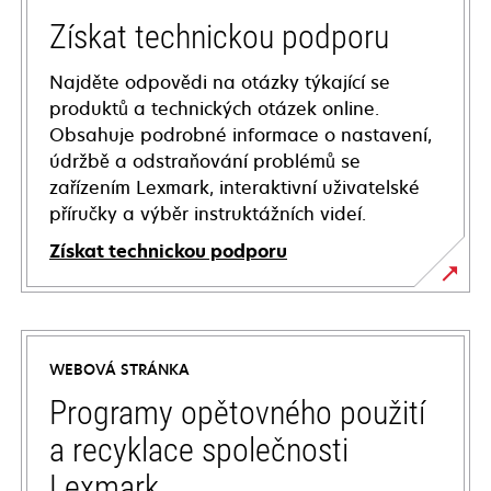
Získat technickou podporu
Najděte odpovědi na otázky týkající se
produktů a technických otázek online.
Obsahuje podrobné informace o nastavení,
údržbě a odstraňování problémů se
zařízením Lexmark, interaktivní uživatelské
příručky a výběr instruktážních videí.
Získat technickou podporu
opens
in
a
WEBOVÁ STRÁNKA
new
tab
Programy opětovného použití
a recyklace společnosti
Lexmark