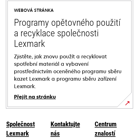
a
WEBOVÁ STRÁNKA
new
tab
Programy opětovného použití
a recyklace společnosti
Lexmark
Zjistěte, jak znovu použít a recyklovat
spotřební materiál a vybavení
prostřednictvím oceněného programu sběru
kazet Lexmark a programu sběru zařízení
Lexmark.
Přejít na stránku
Společnost
Kontaktujte
Centrum
Lexmark
nás
znalostí