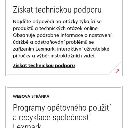
Získat technickou podporu
Najděte odpovědi na otázky týkající se
produktů a technických otázek online.
Obsahuje podrobné informace o nastavení,
údržbě a odstraňování problémů se
zařízením Lexmark, interaktivní uživatelské
příručky a výběr instruktážních videí.
Získat technickou podporu
opens
in
a
WEBOVÁ STRÁNKA
new
tab
Programy opětovného použití
a recyklace společnosti
Lexmark