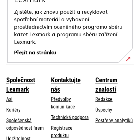
Zjistěte, jak znovu použít a recyklovat
spotřební materiál a vybavení
prostřednictvím oceněného programu sběru
kazet Lexmark a programu sběru zařízení
Lexmark.
Přejít na stránku
Společnost
Kontaktujte
Centrum
Lexmark
nás
znalostí
Asi
Předvolby
Redakce
komunikace
Kariéry
Úspěchy
opens
Technická podpora
Společenská
Postřehy analytiků
in
opens
odpovědnost firem
Registrace
a
in
produktu
Udržitelnost
new