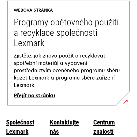
a
WEBOVÁ STRÁNKA
new
tab
Programy opětovného použití
a recyklace společnosti
Lexmark
Zjistěte, jak znovu použít a recyklovat
spotřební materiál a vybavení
prostřednictvím oceněného programu sběru
kazet Lexmark a programu sběru zařízení
Lexmark.
Přejít na stránku
Společnost
Kontaktujte
Centrum
Lexmark
nás
znalostí