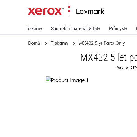
Tiskárny
Spotřební materiál & Díly
Průmysly
Domů
Tiskárny
MX432 5-yr Parts Only
MX432 5 let po
Part no.: 23