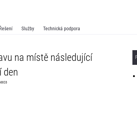
Řešení
Služby
Technická podpora
vu na místě následující
í den
74803