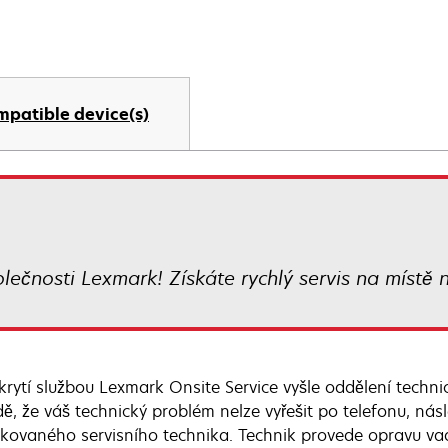
mpatible device(s)
lečnosti Lexmark! Získáte rychlý servis na místě n
okrytí službou Lexmark Onsite Service vyšle oddělení techn
dě, že váš technický problém nelze vyřešit po telefonu, nás
fikovaného servisního technika. Technik provede opravu vadn