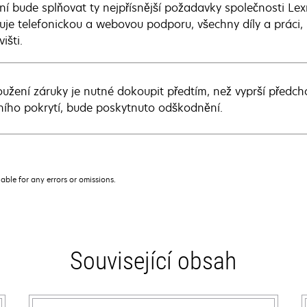
ení bude splňovat ty nejpřísnější požadavky společnosti Le
uje telefonickou a webovou podporu, všechny díly a práci,
išti.
oužení záruky je nutné dokoupit předtím, než vyprší předc
ního pokrytí, bude poskytnuto odškodnění.
iable for any errors or omissions.
Související obsah