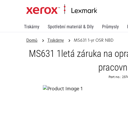
Tiskárny
Spotřební materiál & Díly
Průmysly
Domů
Tiskárny
MS631 1-yr OSR NBD
MS631 1letá záruka na opra
pracovn
Part no.: 23