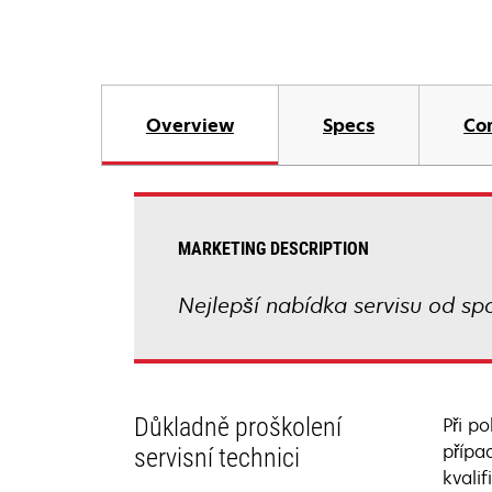
Overview
Specs
Co
MARKETING DESCRIPTION
Nejlepší nabídka servisu od spo
Důkladně proškolení
Při p
přípa
servisní technici
kvali