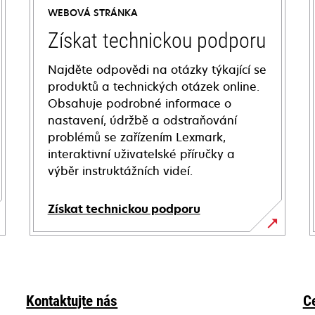
WEBOVÁ STRÁNKA
Získat technickou podporu
Najděte odpovědi na otázky týkající se
produktů a technických otázek online.
Obsahuje podrobné informace o
nastavení, údržbě a odstraňování
problémů se zařízením Lexmark,
interaktivní uživatelské příručky a
výběr instruktážních videí.
Získat technickou podporu
opens
in
a
new
Kontaktujte nás
C
tab