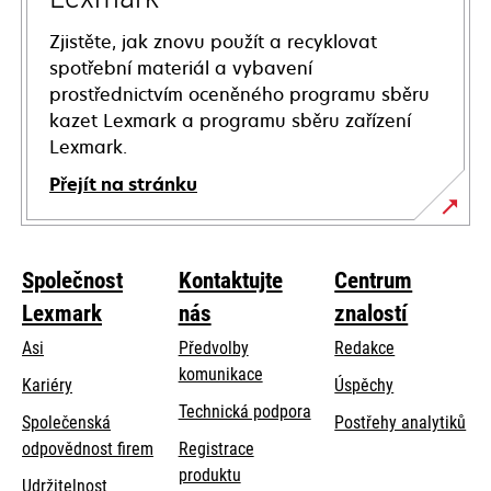
Zjistěte, jak znovu použít a recyklovat
spotřební materiál a vybavení
prostřednictvím oceněného programu sběru
kazet Lexmark a programu sběru zařízení
Lexmark.
Přejít na stránku
Společnost
Kontaktujte
Centrum
Lexmark
nás
znalostí
Asi
Předvolby
Redakce
komunikace
Kariéry
Úspěchy
opens
Technická podpora
Společenská
Postřehy analytiků
in
opens
odpovědnost firem
Registrace
a
in
produktu
Udržitelnost
new