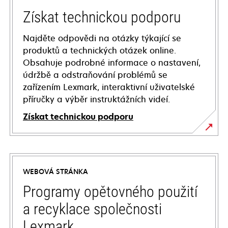
Získat technickou podporu
Najděte odpovědi na otázky týkající se
produktů a technických otázek online.
Obsahuje podrobné informace o nastavení,
údržbě a odstraňování problémů se
zařízením Lexmark, interaktivní uživatelské
příručky a výběr instruktážních videí.
Získat technickou podporu
opens
in
a
WEBOVÁ STRÁNKA
new
tab
Programy opětovného použití
a recyklace společnosti
Lexmark