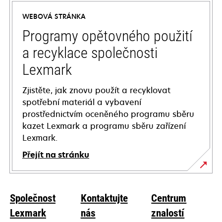
a
WEBOVÁ STRÁNKA
new
tab
Programy opětovného použití
a recyklace společnosti
Lexmark
Zjistěte, jak znovu použít a recyklovat
spotřební materiál a vybavení
prostřednictvím oceněného programu sběru
kazet Lexmark a programu sběru zařízení
Lexmark.
Přejít na stránku
Společnost
Kontaktujte
Centrum
Lexmark
nás
znalostí