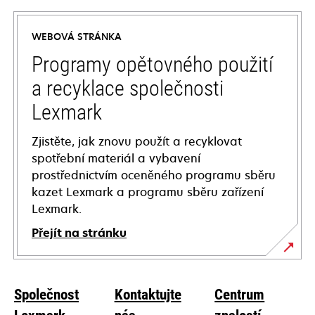
in
a
WEBOVÁ STRÁNKA
new
tab
Programy opětovného použití
a recyklace společnosti
Lexmark
Zjistěte, jak znovu použít a recyklovat
spotřební materiál a vybavení
prostřednictvím oceněného programu sběru
kazet Lexmark a programu sběru zařízení
Lexmark.
Přejít na stránku
Společnost
Kontaktujte
Centrum