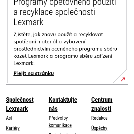
Programy opětovného použití
a recyklace společnosti
Lexmark
Zjistěte, jak znovu použít a recyklovat
spotřební materiál a vybavení
prostřednictvím oceněného programu sběru
kazet Lexmark a programu sběru zařízení
Lexmark.
Přejít na stránku
Společnost
Kontaktujte
Centrum
Lexmark
nás
znalostí
Asi
Předvolby
Redakce
komunikace
Kariéry
Úspěchy