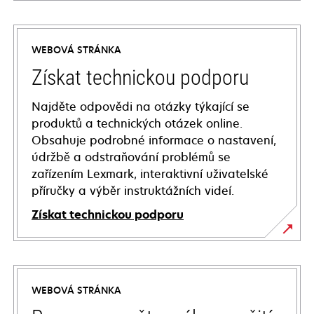
WEBOVÁ STRÁNKA
Získat technickou podporu
Najděte odpovědi na otázky týkající se
produktů a technických otázek online.
Obsahuje podrobné informace o nastavení,
údržbě a odstraňování problémů se
zařízením Lexmark, interaktivní uživatelské
příručky a výběr instruktážních videí.
Získat technickou podporu
opens
in
a
WEBOVÁ STRÁNKA
new
tab