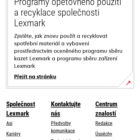
Programy opětovného použití
a recyklace společnosti
Lexmark
Zjistěte, jak znovu použít a recyklovat
spotřební materiál a vybavení
prostřednictvím oceněného programu sběru
kazet Lexmark a programu sběru zařízení
Lexmark.
Přejít na stránku
Společnost
Kontaktujte
Centrum
Lexmark
nás
znalostí
Asi
Předvolby
Redakce
komunikace
Kariéry
Úspěchy