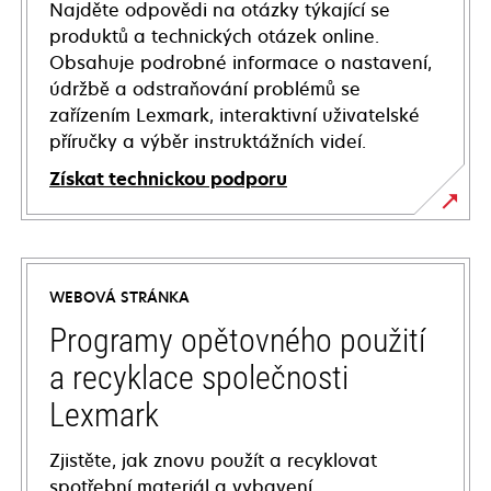
Najděte odpovědi na otázky týkající se
produktů a technických otázek online.
Obsahuje podrobné informace o nastavení,
údržbě a odstraňování problémů se
zařízením Lexmark, interaktivní uživatelské
příručky a výběr instruktážních videí.
Získat technickou podporu
opens
in
a
WEBOVÁ STRÁNKA
new
tab
Programy opětovného použití
a recyklace společnosti
Lexmark
Zjistěte, jak znovu použít a recyklovat
spotřební materiál a vybavení