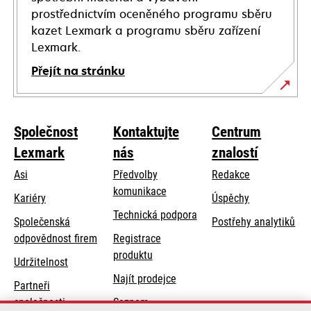
prostřednictvím oceněného programu sběru
kazet Lexmark a programu sběru zařízení
Lexmark.
Přejít na stránku
Společnost
Kontaktujte
Centrum
Lexmark
nás
znalostí
Asi
Předvolby
Redakce
komunikace
Kariéry
Úspěchy
opens
Technická podpora
Společenská
Postřehy analytiků
in
opens
odpovědnost firem
Registrace
a
in
produktu
Udržitelnost
new
a
Najít prodejce
tab
Partneři
new
společnosti
Seznam
tab