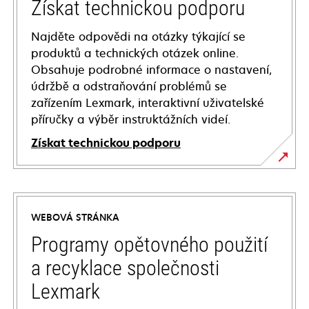
Získat technickou podporu
Najděte odpovědi na otázky týkající se
produktů a technických otázek online.
Obsahuje podrobné informace o nastavení,
údržbě a odstraňování problémů se
zařízením Lexmark, interaktivní uživatelské
příručky a výběr instruktážních videí.
Získat technickou podporu
opens
in
a
WEBOVÁ STRÁNKA
new
tab
Programy opětovného použití
a recyklace společnosti
Lexmark