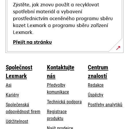
Zjistěte, jak znovu použít a recyklovat
spotřební materiál a vybavení
prostřednictvím oceněného programu sběru
kazet Lexmark a programu sběru zařízení
Lexmark.
Přejít na stránku
Společnost
Kontaktujte
Centrum
Lexmark
nás
znalostí
Asi
Předvolby
Redakce
komunikace
Kariéry
Úspěchy
opens
Technická podpora
Společenská
Postřehy analytiků
in
opens
odpovědnost firem
Registrace
a
in
produktu
Udržitelnost
new
a
Najít prodejce