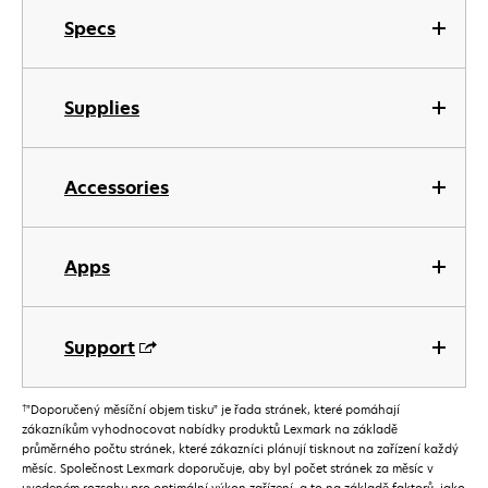
Specs
Supplies
Accessories
Apps
Support
†
”Doporučený měsíční objem tisku” je řada stránek, které pomáhají
zákazníkům vyhodnocovat nabídky produktů Lexmark na základě
průměrného počtu stránek, které zákazníci plánují tisknout na zařízení každý
měsíc. Společnost Lexmark doporučuje, aby byl počet stránek za měsíc v
uvedeném rozsahu pro optimální výkon zařízení, a to na základě faktorů, jako