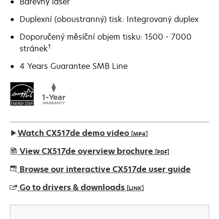
Barevný laser
Duplexní (oboustranný) tisk: Integrovaný duplex
Doporučený měsíční objem tisku: 1500 - 7000
†
stránek
4 Years Guarantee SMB Line
Watch CX517de demo video
[MP4]
View CX517de overview brochure
[PDF]
opens
Browse our interactive CX517de user guide
in
Go to drivers & downloads
[LINK]
a
new
opens
tab
in