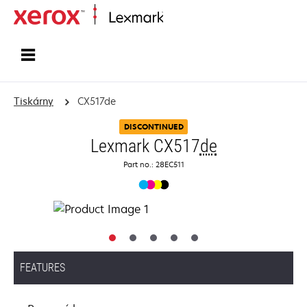
Domů
Tiskárny
CX517de
DISCONTINUED
Lexmark CX517
de
Part no.: 28EC511
FEATURES