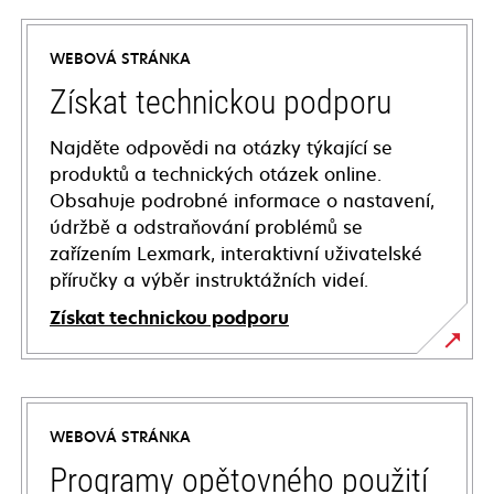
WEBOVÁ STRÁNKA
Získat technickou podporu
Najděte odpovědi na otázky týkající se
produktů a technických otázek online.
Obsahuje podrobné informace o nastavení,
údržbě a odstraňování problémů se
zařízením Lexmark, interaktivní uživatelské
příručky a výběr instruktážních videí.
Získat technickou podporu
opens
in
a
WEBOVÁ STRÁNKA
new
tab
Programy opětovného použití