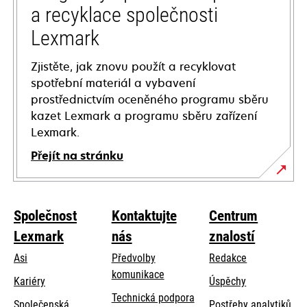
a recyklace společnosti
Lexmark
Zjistěte, jak znovu použít a recyklovat
spotřební materiál a vybavení
prostřednictvím oceněného programu sběru
kazet Lexmark a programu sběru zařízení
Lexmark.
Přejít na stránku
Společnost
Kontaktujte
Centrum
Lexmark
nás
znalostí
Asi
Předvolby
Redakce
komunikace
Kariéry
Úspěchy
opens
Technická podpora
Společenská
Postřehy analytiků