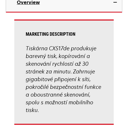
Overview
a
new
tab
MARKETING DESCRIPTION
Tiskárna CX517de produkuje
barevný tisk, kopírování a
skenování rychlostí až 30
stránek za minutu. Zahrnuje
gigabitové připojení k síti,
pokročilé bezpečnostní funkce
a oboustranné skenování,
spolu s možností mobilního
tisku.