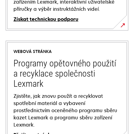
zařízením Lexmark, interaktivní uživatelské
příručky a výběr instruktážních videí.
Získat technickou podporu
opens
in
a
WEBOVÁ STRÁNKA
new
tab
Programy opětovného použití
a recyklace společnosti
Lexmark
Zjistěte, jak znovu použít a recyklovat
spotřební materiál a vybavení
prostřednictvím oceněného programu sběru
kazet Lexmark a programu sběru zařízení
Lexmark.