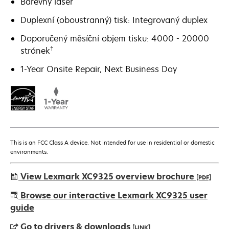
Barevný laser
Duplexní (oboustranný) tisk: Integrovaný duplex
Doporučený měsíční objem tisku: 4000 - 20000
†
stránek
1-Year Onsite Repair, Next Business Day
This is an FCC Class A device. Not intended for use in residential or domestic
environments.
View Lexmark XC9325 overview brochure
[PDF]
opens
Browse our interactive Lexmark XC9325 user
in
guide
a
Go to drivers & downloads
[LINK]