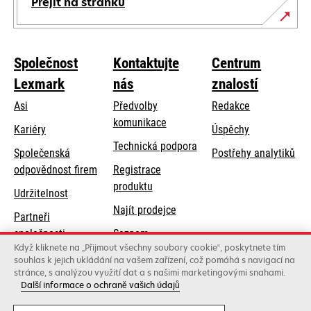
Přejít na stránku
Společnost
Kontaktujte
Centrum
Lexmark
nás
znalostí
Asi
Předvolby
Redakce
komunikace
Kariéry
Úspěchy
opens
Technická podpora
Společenská
Postřehy analytiků
in
opens
odpovědnost firem
Registrace
a
in
produktu
Udržitelnost
new
a
Najít prodejce
tab
Partneři
new
společnosti
Seznam
tab
Když kliknete na „Přijmout všechny soubory cookie“, poskytnete tím
Lexmark
velkoobchodníků
souhlas k jejich ukládání na vašem zařízení, což pomáhá s navigací na
stránce, s analýzou využití dat a s našimi marketingovými snahami.
Další informace o ochraně vašich údajů
Lexmark International, Inc., společnost Xerox
©2026 Všechna práva vyhrazena.