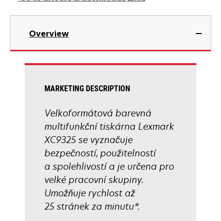
new
tab
opens
in
Overview
a
new
tab
MARKETING DESCRIPTION
Velkoformátová barevná
multifunkční tiskárna Lexmark
XC9325 se vyznačuje
bezpečností, použitelností
a spolehlivostí a je určena pro
velké pracovní skupiny.
Umožňuje rychlost až
25 stránek za minutu*.