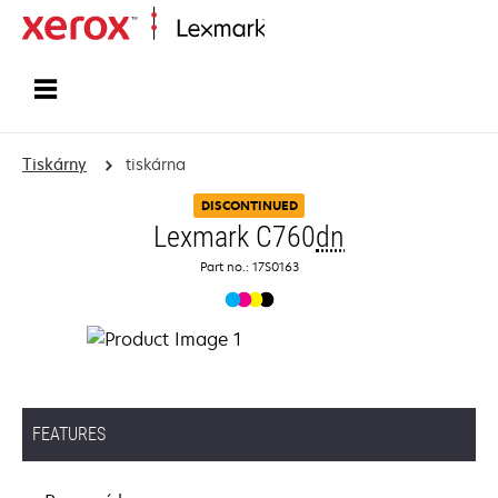
Domů
Tiskárny
tiskárna
DISCONTINUED
Lexmark C760
dn
Part no.: 17S0163
FEATURES