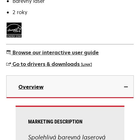
Barevný laser
2 roky
Browse our interactive user guide
Go to drivers & downloads
[LINK]
opens
in
Overview
a
new
tab
MARKETING DESCRIPTION
Spolehlivá barevná laserová