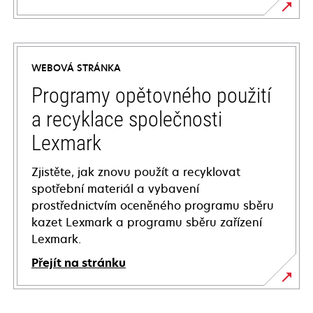
opens
in
a
WEBOVÁ STRÁNKA
new
tab
Programy opětovného použití
a recyklace společnosti
Lexmark
Zjistěte, jak znovu použít a recyklovat
spotřební materiál a vybavení
prostřednictvím oceněného programu sběru
kazet Lexmark a programu sběru zařízení
Lexmark.
Přejít na stránku