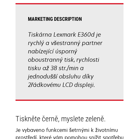
tab
MARKETING DESCRIPTION
Tiskárna Lexmark E360d je
rychlý a všestranný partner
nabízející úsporný
oboustranný tisk, rychlosti
tisku až 38 str./min a
jednodušší obsluhu díky
2řádkovému LCD displeji.
Tiskněte černě, myslete zeleně.
Je vybaveno funkcemi šetrnými k životnímu
prostředí, které vám pomohou snížit spotřebu