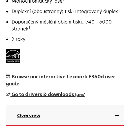
Monochromatický laser
Duplexní (oboustranný) tisk: Integrovaný duplex
Doporučený měsíční objem tisku: 740 - 6000
†
stránek
2 roky
Browse our interactive Lexmark E360d user
guide
Go to drivers & downloads
[LINK]
opens
in
Overview
a
new