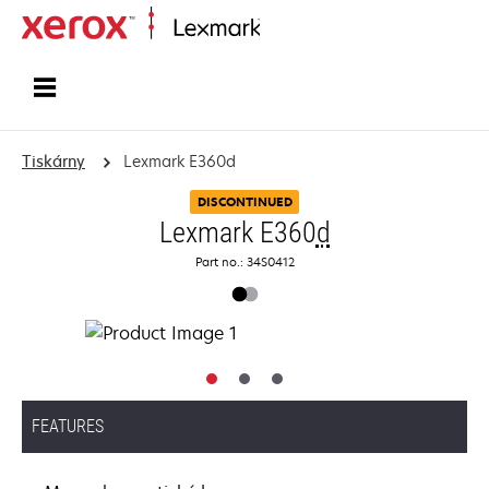
Domů
Tiskárny
Lexmark E360d
DISCONTINUED
Lexmark E360
d
Part no.: 34S0412
FEATURES