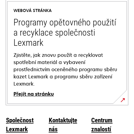
a
WEBOVÁ STRÁNKA
new
tab
Programy opětovného použití
a recyklace společnosti
Lexmark
Zjistěte, jak znovu použít a recyklovat
spotřební materiál a vybavení
prostřednictvím oceněného programu sběru
kazet Lexmark a programu sběru zařízení
Lexmark.
Přejít na stránku
Společnost
Kontaktujte
Centrum
Lexmark
nás
znalostí