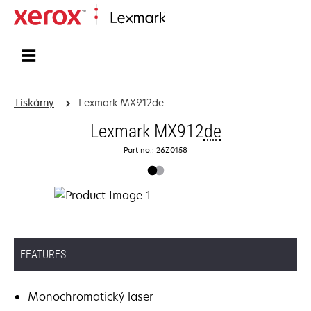
Domů
Tiskárny
Lexmark MX912de
Lexmark MX912
de
Part no.: 26Z0158
FEATURES
Monochromatický laser