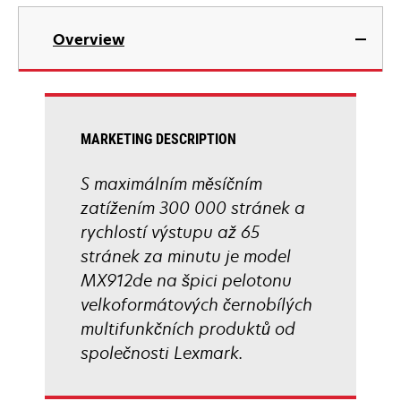
tab
opens
in
Overview
a
new
tab
MARKETING DESCRIPTION
S maximálním měsíčním
zatížením 300 000 stránek a
rychlostí výstupu až 65
stránek za minutu je model
MX912de na špici pelotonu
velkoformátových černobílých
multifunkčních produktů od
společnosti Lexmark.