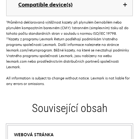
Compatible device(s)
†
Průměrná deklarovaná výtěžnost kazety při plynulém černobílém nebo
plynulém kompozitním barevném (CMY) 1stranném (simplexním) tisku až do
tohoto počtu standardních stran v souladu s normou ISO/IEC 19798.
††
Kazety z programu Lexmark Return podléhají podmínkám Vratného
programu společnosti Lexmark. Další informace naleznete na stránce
lexmark.com/returnprogram. Běžné kazety, na které se nevztahují podmínky
Vratného programu společnosti Lexmark, jsou nabízeny na webu
lexmark.com nebo prostřednictvím distribučních partnerů společnosti
Lexmark.
All information is subject to change without notice. Lexmark is not liable for
any errors or omissions.
Související obsah
WEBOVÁ STRÁNKA