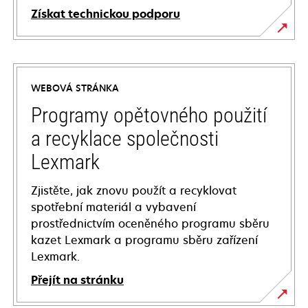
Získat technickou podporu
opens
in
a
WEBOVÁ STRÁNKA
new
tab
Programy opětovného použití
a recyklace společnosti
Lexmark
Zjistěte, jak znovu použít a recyklovat
spotřební materiál a vybavení
prostřednictvím oceněného programu sběru
kazet Lexmark a programu sběru zařízení
Lexmark.
Přejít na stránku