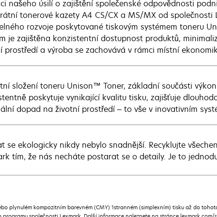
ci našeho úsilí o zajištění společenské odpovědnosti podn
rátní tonerové kazety A4 CS/CX a MS/MX od společnosti 
telného rozvoje poskytované tiskovým systémem toneru Uni
ím je zajištěna konzistentní dostupnost produktů, minimal
ní prostředí a výroba se zachovává v rámci místní ekonomik
tní složení toneru Unison™ Toner, základní součásti výkon
stentně poskytuje vynikající kvalitu tisku, zajišťuje dlouh
ální dopad na životní prostředí – to vše v inovativním syst
t se ekologicky nikdy nebylo snadnější. Recyklujte všechen
rk tím, že nás necháte postarat se o detaily. Je to jednod
ebo plynulém kompozitním barevném (CMY) 1stranném (simplexním) tisku až do tohoto
programu společnosti Lexmark. Další informace naleznete na stránce lexmark.com/re