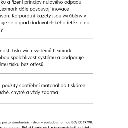
iku a řízení principy nulového odpadu
Lexmark dále posouvají inovace
son. Korporátní kazety jsou vyráběny v
izuje se dopad dodavatelského řetězce na
y.
nosti tiskových systémů Lexmark,
odobou spolehlivost systému a podporuje
ému tisku bez otřesů.
 použitý spotřební materiál do tiskáren
uché, chytré a vždy zdarma.
 počtu standardních stran v souladu s normou ISO/IEC 19798.
turnprogram. Běžné kazety, na které se nevztahují podmínky