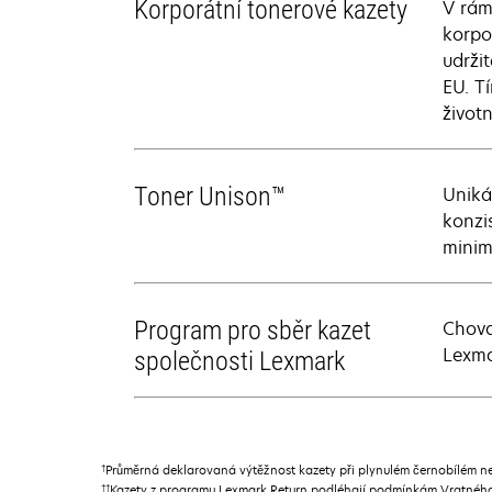
Korporátní tonerové kazety
V rám
korpo
udrži
EU. T
život
Toner Unison™
Uniká
konzi
minim
Program pro sběr kazet
Chova
Lexma
společnosti Lexmark
†
Průměrná deklarovaná výtěžnost kazety při plynulém černobílém n
††
Kazety z programu Lexmark Return podléhají podmínkám Vratného 