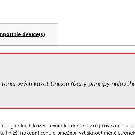
mpatible device(s)
ch tonerových kazet Unison řízený principy nulov
í originálních kazet Lexmark udržíte nízké provozní nákla
tují nižší nákupní cenu a umožňují vytisknout méně stráne