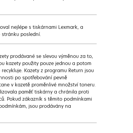
goval nejlépe s tiskárnami Lexmark, a
o stránku poslední.
zety prodávané se slevou výměnou za to,
dou kazety použity pouze jednou a potom
 recykluje. Kazety z programu Return jsou
innosti po spotřebování pevně
ane v kazetě proměnlivé množství toneru.
zovala paměť tiskárny a chránila proti
ců. Pokud zákazník s těmito podmínkami
m podmínkám, jsou prodávány na