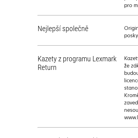
pro m
Nejlepší společně
Origi
poskyt
Kazety z programu Lexmark
Kazet
že zá
Return
budou
licen
stano
Kromě
zaved
nesou
www.l