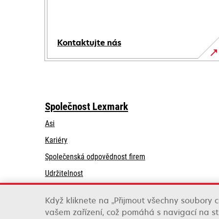
Kontaktujte nás
Společnost Lexmark
Asi
Kariéry
opens
Společenská odpovědnost firem
in
Udržitelnost
a
Partneři společnosti Lexmark
new
Když kliknete na „Přijmout všechny soubory c
tab
vašem zařízení, což pomáhá s navigací na str
Lexmark International, Inc., společnost Xerox