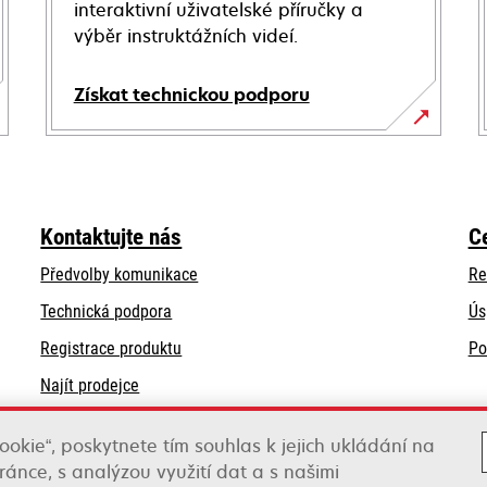
interaktivní uživatelské příručky a
výběr instruktážních videí.
Získat technickou podporu
opens
in
a
new
Kontaktujte nás
C
tab
Předvolby komunikace
Re
opens
Technická podpora
Ús
in
Registrace produktu
Po
a
Najít prodejce
new
tab
Seznam velkoobchodníků
ookie“, poskytnete tím souhlas k jejich ukládání na
ánce, s analýzou využití dat a s našimi