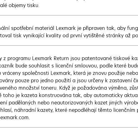
alé objemy tisku.
nální spotřební materiál Lexmark je připraven tak, aby fun
oval tisk vynikající kvality od první vytištěné stránky až p
y z programu Lexmark Return jsou patentované tiskové ka
kazník bude souhlasit s licenční smlouvou, podle které bu
 vráceny společnosti Lexmark, která je znovu použije nebo
covány pouze pro jedno použití a jsou určeny k zastavení č
veného množství toneru. Když je požadována výměna, zůst
 toho je kazeta konstruována tak, aby automaticky aktuali
ení padělaných nebo neautorizovaných kazet jiných výrob
hlasí, náhradní kazety, které nepodléhají těmto licenční
exmark.com.