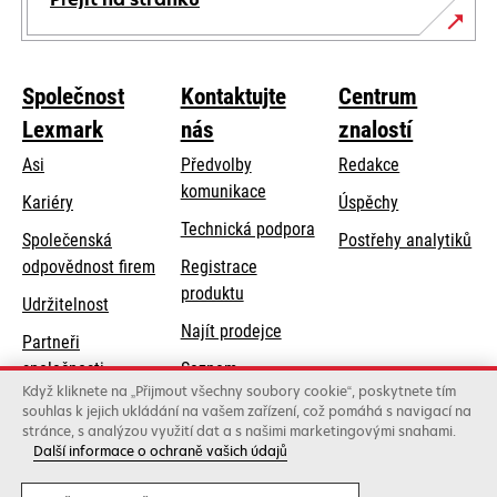
Společnost
Kontaktujte
Centrum
Lexmark
nás
znalostí
Asi
Předvolby
Redakce
komunikace
Kariéry
Úspěchy
opens
Technická podpora
Společenská
Postřehy analytiků
in
opens
odpovědnost firem
Registrace
a
in
produktu
Udržitelnost
new
a
Najít prodejce
tab
Partneři
new
společnosti
Seznam
tab
Když kliknete na „Přijmout všechny soubory cookie“, poskytnete tím
Lexmark
velkoobchodníků
souhlas k jejich ukládání na vašem zařízení, což pomáhá s navigací na
stránce, s analýzou využití dat a s našimi marketingovými snahami.
Další informace o ochraně vašich údajů
Lexmark International, Inc., společnost Xerox
©2026 Všechna práva vyhrazena.