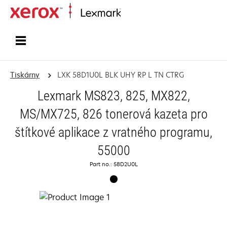
Domů
Tiskárny
LXK 58D1U0L BLK UHY RP L TN CTRG
Lexmark MS823, 825, MX822,
MS/MX725, 826 tonerová kazeta pro
štítkové aplikace z vratného programu,
55000
Part no.: 58D2U0L