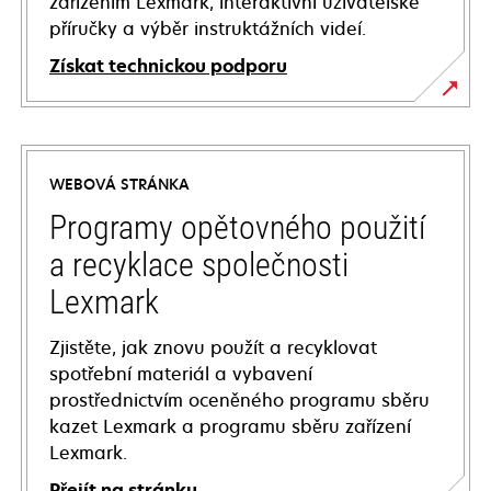
zařízením Lexmark, interaktivní uživatelské
příručky a výběr instruktážních videí.
Získat technickou podporu
opens
in
a
WEBOVÁ STRÁNKA
new
tab
Programy opětovného použití
a recyklace společnosti
Lexmark
Zjistěte, jak znovu použít a recyklovat
spotřební materiál a vybavení
prostřednictvím oceněného programu sběru
kazet Lexmark a programu sběru zařízení
Lexmark.
Přejít na stránku