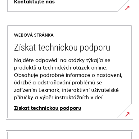
Kontaktujte nás
WEBOVÁ STRÁNKA
Získat technickou podporu
Najděte odpovědi na otázky týkající se
produktů a technických otázek online.
Obsahuje podrobné informace o nastavení,
údržbě a odstraňování problémů se
zařízením Lexmark, interaktivní uživatelské
příručky a výběr instruktážních videí.
Získat technickou podporu
opens
in
a