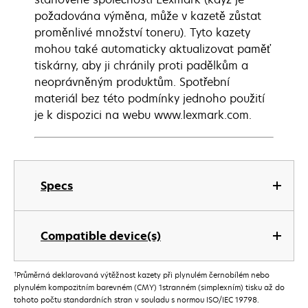
požadována výměna, může v kazetě zůstat
proměnlivé množství toneru). Tyto kazety
mohou také automaticky aktualizovat paměť
tiskárny, aby ji chránily proti padělkům a
neoprávněným produktům. Spotřební
materiál bez této podmínky jednoho použití
je k dispozici na webu www.lexmark.com.
Specs
Compatible device(s)
†
Průměrná deklarovaná výtěžnost kazety při plynulém černobílém nebo
plynulém kompozitním barevném (CMY) 1stranném (simplexním) tisku až do
tohoto počtu standardních stran v souladu s normou ISO/IEC 19798.