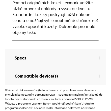
Pomocí originálních kazet Lexmark udržíte
nízké provozní náklady a vysokou kvalitu.
Standardní kazety poskytují nižší nákupní
cenu a umožňují vytisknout méně stránek než
vysokokapacitní kazety. Dokonalé pro malé
objemy tisku.
Specs
Compatible device(s)
†
Průměrná deklarovaná výtěžnost kazety při plynulém černobílém nebo
plynulém kompozitním barevném (CMY) 1stranném (simplexním) tisku až do
tohoto počtu standardních stran v souladu s normou ISO/IEC 19798.
††
Kazety z programu Lexmark Return podléhají podmínkám Vratného
programu společnosti Lexmark. Další informace naleznete na stránce