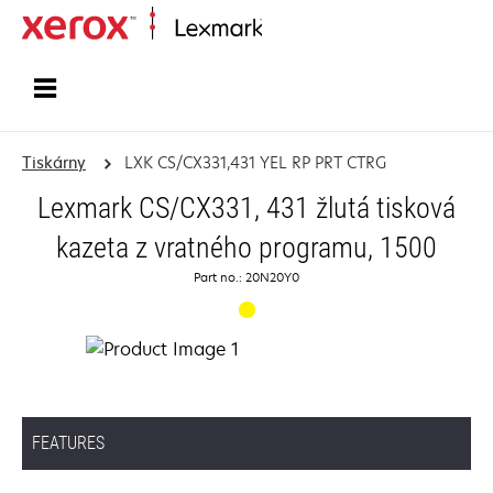
Domů
Tiskárny
LXK CS/CX331,431 YEL RP PRT CTRG
Lexmark CS/CX331, 431 žlutá tisková
kazeta z vratného programu, 1500
Part no.: 20N20Y0
FEATURES