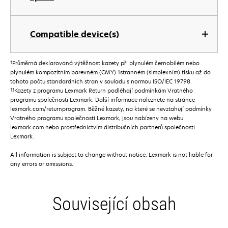
Compatible device(s)
†
Průměrná deklarovaná výtěžnost kazety při plynulém černobílém nebo
plynulém kompozitním barevném (CMY) 1stranném (simplexním) tisku až do
tohoto počtu standardních stran v souladu s normou ISO/IEC 19798.
††
Kazety z programu Lexmark Return podléhají podmínkám Vratného
programu společnosti Lexmark. Další informace naleznete na stránce
lexmark.com/returnprogram. Běžné kazety, na které se nevztahují podmínky
Vratného programu společnosti Lexmark, jsou nabízeny na webu
lexmark.com nebo prostřednictvím distribučních partnerů společnosti
Lexmark.
All information is subject to change without notice. Lexmark is not liable for
any errors or omissions.
Související obsah