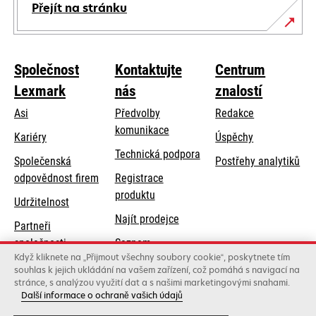
Přejít na stránku
Společnost
Kontaktujte
Centrum
Lexmark
nás
znalostí
Asi
Předvolby
Redakce
komunikace
Kariéry
Úspěchy
opens
Technická podpora
Společenská
Postřehy analytiků
in
opens
odpovědnost firem
Registrace
a
in
produktu
Udržitelnost
new
a
Najít prodejce
tab
Partneři
new
společnosti
Seznam
tab
Když kliknete na „Přijmout všechny soubory cookie“, poskytnete tím
Lexmark
velkoobchodníků
souhlas k jejich ukládání na vašem zařízení, což pomáhá s navigací na
stránce, s analýzou využití dat a s našimi marketingovými snahami.
Další informace o ochraně vašich údajů
Lexmark International, Inc., společnost Xerox
©2026 Všechna práva vyhrazena.