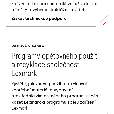
zařízením Lexmark, interaktivní uživatelské
příručky a výběr instruktážních videí.
Získat technickou podporu
opens
in
a
WEBOVÁ STRÁNKA
new
tab
Programy opětovného použití
a recyklace společnosti
Lexmark
Zjistěte, jak znovu použít a recyklovat
spotřební materiál a vybavení
prostřednictvím oceněného programu sběru
kazet Lexmark a programu sběru zařízení
Lexmark.