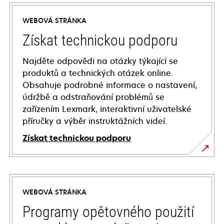
WEBOVÁ STRÁNKA
Získat technickou podporu
Najděte odpovědi na otázky týkající se
produktů a technických otázek online.
Obsahuje podrobné informace o nastavení,
údržbě a odstraňování problémů se
zařízením Lexmark, interaktivní uživatelské
příručky a výběr instruktážních videí.
Získat technickou podporu
opens
in
a
WEBOVÁ STRÁNKA
new
tab
Programy opětovného použití