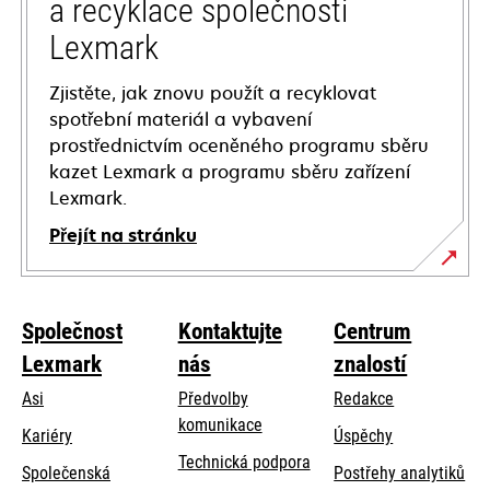
a recyklace společnosti
Lexmark
Zjistěte, jak znovu použít a recyklovat
spotřební materiál a vybavení
prostřednictvím oceněného programu sběru
kazet Lexmark a programu sběru zařízení
Lexmark.
Přejít na stránku
Společnost
Kontaktujte
Centrum
Lexmark
nás
znalostí
Asi
Předvolby
Redakce
komunikace
Kariéry
Úspěchy
opens
Technická podpora
Společenská
Postřehy analytiků
in