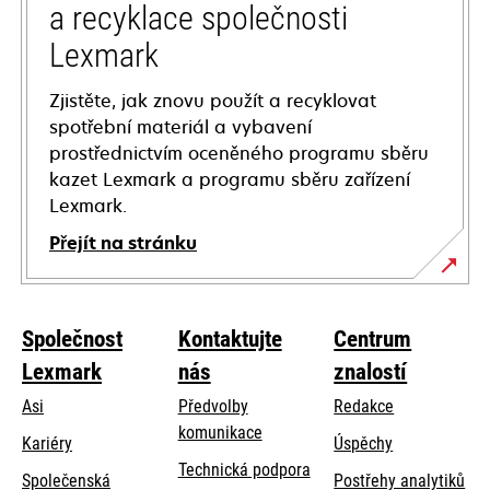
a recyklace společnosti
Lexmark
Zjistěte, jak znovu použít a recyklovat
spotřební materiál a vybavení
prostřednictvím oceněného programu sběru
kazet Lexmark a programu sběru zařízení
Lexmark.
Přejít na stránku
Společnost
Kontaktujte
Centrum
Lexmark
nás
znalostí
Asi
Předvolby
Redakce
komunikace
Kariéry
Úspěchy
opens
Technická podpora
Společenská
Postřehy analytiků