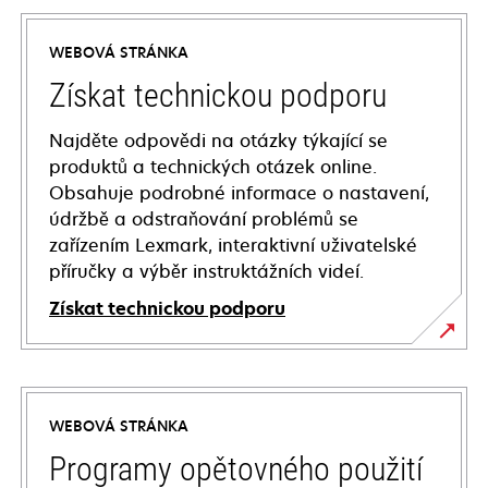
WEBOVÁ STRÁNKA
Získat technickou podporu
Najděte odpovědi na otázky týkající se
produktů a technických otázek online.
Obsahuje podrobné informace o nastavení,
údržbě a odstraňování problémů se
zařízením Lexmark, interaktivní uživatelské
příručky a výběr instruktážních videí.
Získat technickou podporu
opens
in
a
WEBOVÁ STRÁNKA
new
tab
Programy opětovného použití