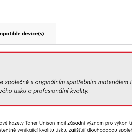
mpatible device(s)
pe společně s originálním spotřebním materiálem
ého tisku a profesionální kvality.
ové kazety Toner Unison mají zásadní význam pro výkon t
stentně vynikající kvalitu tisku, zajišťují dlouhodobou spol