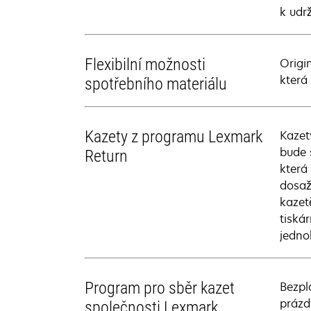
k udr
Flexibilní možnosti
Origi
která
spotřebního materiálu
Kazety z programu Lexmark
Kazet
bude 
Return
která
dosaž
kazet
tiská
jedno
Program pro sběr kazet
Bezpl
prázd
společnosti Lexmark