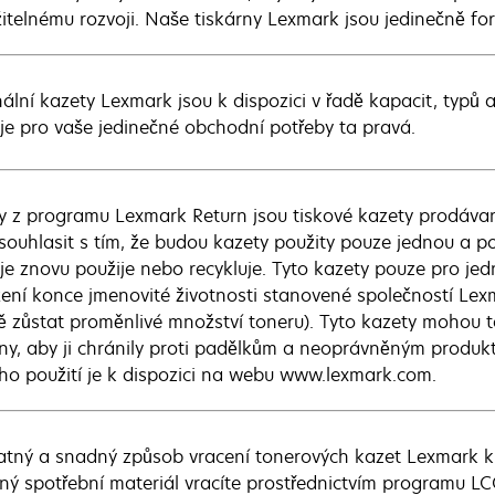
žitelnému rozvoji. Naše tiskárny Lexmark jsou jedinečně f
nální kazety Lexmark jsou k dispozici v řadě kapacit, typů 
 je pro vaše jedinečné obchodní potřeby ta pravá.
y z programu Lexmark Return jsou tiskové kazety prodávan
souhlasit s tím, že budou kazety použity pouze jednou a 
 je znovu použije nebo recykluje. Tyto kazety pouze pro je
ení konce jmenovité životnosti stanovené společností Le
ě zůstat proměnlivé množství toneru). Tyto kazety mohou 
rny, aby ji chránily proti padělkům a neoprávněným produk
ho použití je k dispozici na webu www.lexmark.com.
atný a snadný způsob vracení tonerových kazet Lexmark k o
ný spotřební materiál vracíte prostřednictvím programu L