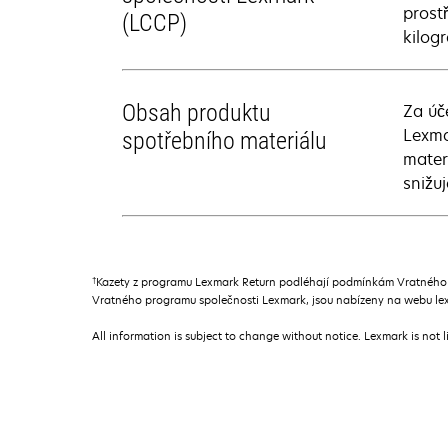
prost
(LCCP)
kilog
Obsah produktu
Za úč
Lexma
spotřebního materiálu
mater
snižu
†
Kazety z programu Lexmark Return podléhají podmínkám Vratného p
Vratného programu společnosti Lexmark, jsou nabízeny na webu lex
All information is subject to change without notice. Lexmark is not l