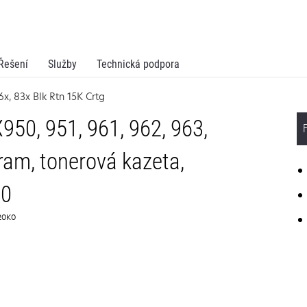
Řešení
Služby
Technická podpora
x, 83x Blk Rtn 15K Crtg
50, 951, 961, 962, 963,
ram, tonerová kazeta,
00
L20K0