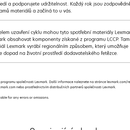
ředí a podporujete udržitelnost. Každý rok jsou zodpovědn
ramů materiálů a začíná to u vás.
elem uzavření cyklu mohou tyto spotřební materiály Lexm
rk obsahovat komponenty získané z programu LCCP. Tam, k
iál Lexmark vyrábí regionálním způsobem, který umožňuje 
je dopad na životní prostředí dodavatelského řetězce.
rogramu společnosti Lexmark. Další informace naleznete na stránce lexmark.com/ret
mark.com nebo prostřednictvím distribučních partnerů společnosti Lexmark.
iable for any errors or omissions.