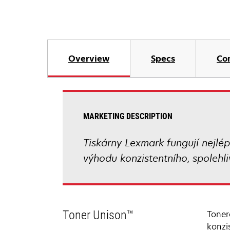
Overview
Specs
Co
MARKETING DESCRIPTION
Tiskárny Lexmark fungují nejlé
výhodu konzistentního, spolehliv
Toner Unison™
Toner
konzi