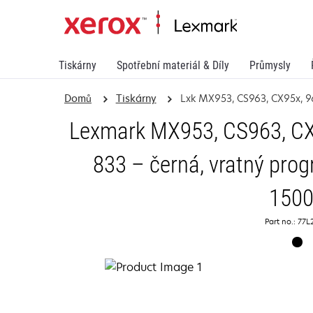
Tiskárny
Spotřební materiál & Díly
Průmysly
Domů
Tiskárny
Lxk MX953, CS963, CX95x, 96
Lexmark MX953, CS963, CX9
833 – černá, vratný prog
150
Part no.: 77