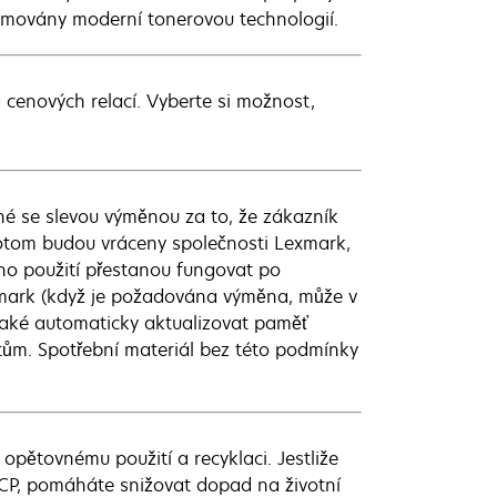
ormovány moderní tonerovou technologií.
a cenových relací. Vyberte si možnost,
é se slevou výměnou za to, že zákazník
potom budou vráceny společnosti Lexmark,
dno použití přestanou fungovat po
xmark (když je požadována výměna, může v
také automaticky aktualizovat paměť
tům. Spotřební materiál bez této podmínky
pětovnému použití a recyklaci. Jestliže
CCP, pomáháte snižovat dopad na životní