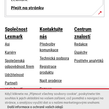
Přejít na stránku
Společnost
Kontaktujte
Centrum
Lexmark
nás
znalostí
Asi
Předvolby
Redakce
komunikace
Kariéry
Úspěchy
opens
Technická podpora
Společenská
Postřehy analytiků
in
opens
odpovědnost firem
Registrace
a
in
produktu
Udržitelnost
new
a
Najít prodejce
tab
Partneři
new
společnosti
Seznam
tab
Když kliknete na „Přijmout všechny soubory cookie“, poskytnete tím
Lexmark
velkoobchodníků
souhlas k jejich ukládání na vašem zařízení, což pomáhá s navigací na
stránce, s analýzou využití dat a s našimi marketingovými snahami.
Další informace o ochraně vašich údajů