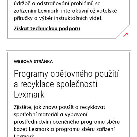
údržbě a odstraňování problémů se
zařízením Lexmark, interaktivní uživatelské
příručky a výběr instruktážních videí.
Získat technickou podporu
opens
in
a
WEBOVÁ STRÁNKA
new
tab
Programy opětovného použití
a recyklace společnosti
Lexmark
Zjistěte, jak znovu použít a recyklovat
spotřební materiál a vybavení
prostřednictvím oceněného programu sběru
kazet Lexmark a programu sběru zařízení
Lexmark.