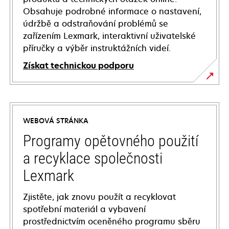
Obsahuje podrobné informace o nastavení,
údržbě a odstraňování problémů se
zařízením Lexmark, interaktivní uživatelské
příručky a výběr instruktážních videí.
Získat technickou podporu
opens
in
a
WEBOVÁ STRÁNKA
new
tab
Programy opětovného použití
a recyklace společnosti
Lexmark
Zjistěte, jak znovu použít a recyklovat
spotřební materiál a vybavení
prostřednictvím oceněného programu sběru