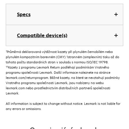
Specs
Compatible device(s)
†
Průměrná deklarovaná výtěžnost kazety při plynulém černobílém nebo
plynulém kompozitním barevném (CMY) 1stranném (simplexním) tisku až do
tohoto počtu standardních stran v souladu s normou ISO/IEC 19798.
††
Kazety z programu Lexmark Return podléhají podmínkám Vratného
programu společnosti Lexmark. Další informace naleznete na stránce
lexmark.com/returnprogram. Běžné kazety, na které se nevztahují podmínky
Vratného programu společnosti Lexmark, jsou nabízeny na webu
lexmark.com nebo prostřednictvím distribučních partnerů společnosti
Lexmark.
All information is subject to change without notice. Lexmark is not liable for
any errors or omissions.