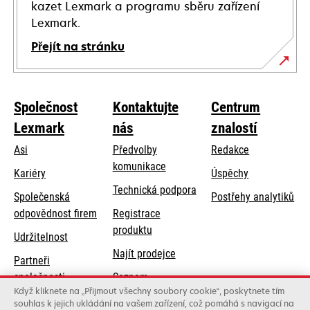
kazet Lexmark a programu sběru zařízení
Lexmark.
Přejít na stránku
Společnost
Kontaktujte
Centrum
Lexmark
nás
znalostí
Asi
Předvolby
Redakce
komunikace
Kariéry
Úspěchy
opens
Technická podpora
Společenská
Postřehy analytiků
in
opens
odpovědnost firem
Registrace
a
in
produktu
Udržitelnost
new
a
Najít prodejce
tab
Partneři
new
společnosti
Seznam
tab
Když kliknete na „Přijmout všechny soubory cookie“, poskytnete tím
Lexmark
velkoobchodníků
souhlas k jejich ukládání na vašem zařízení, což pomáhá s navigací na