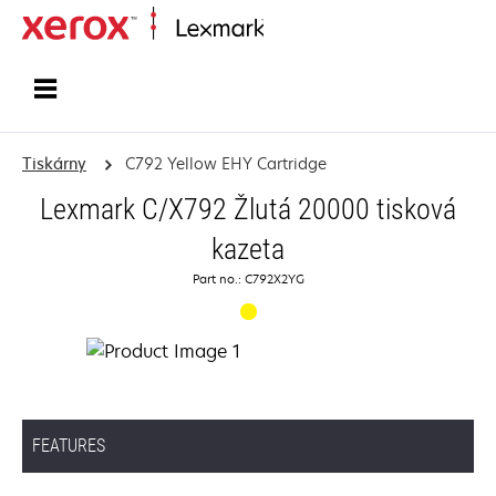
Domů
Tiskárny
C792 Yellow EHY Cartridge
Lexmark C/X792 Žlutá 20000 tisková
kazeta
Part no.: C792X2YG
FEATURES