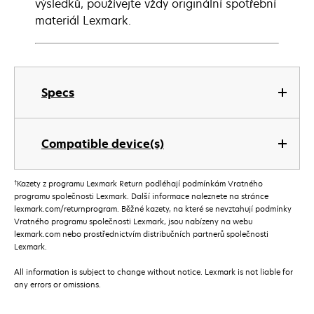
výsledků, používejte vždy originální spotřební
materiál Lexmark.
Specs
Compatible device(s)
†
Kazety z programu Lexmark Return podléhají podmínkám Vratného
programu společnosti Lexmark. Další informace naleznete na stránce
lexmark.com/returnprogram. Běžné kazety, na které se nevztahují podmínky
Vratného programu společnosti Lexmark, jsou nabízeny na webu
lexmark.com nebo prostřednictvím distribučních partnerů společnosti
Lexmark.
All information is subject to change without notice. Lexmark is not liable for
any errors or omissions.