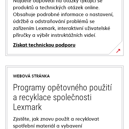
Najděte odpovědi na otázky týkající se
produktů a technických otázek online.
Obsahuje podrobné informace o nastavení,
údržbě a odstraňování problémů se
zařízením Lexmark, interaktivní uživatelské
příručky a výběr instruktážních videí.
Získat technickou podporu
opens
in
a
WEBOVÁ STRÁNKA
new
tab
Programy opětovného použití
a recyklace společnosti
Lexmark
Zjistěte, jak znovu použít a recyklovat
spotřební materiál a vybavení