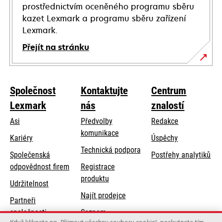
prostřednictvím oceněného programu sběru
kazet Lexmark a programu sběru zařízení
Lexmark.
Přejít na stránku
Společnost
Kontaktujte
Centrum
Lexmark
nás
znalostí
Asi
Předvolby
Redakce
komunikace
Kariéry
Úspěchy
opens
Technická podpora
Společenská
Postřehy analytiků
in
opens
odpovědnost firem
Registrace
a
in
produktu
Udržitelnost
new
a
Najít prodejce
tab
Partneři
new
společnosti
Seznam
tab