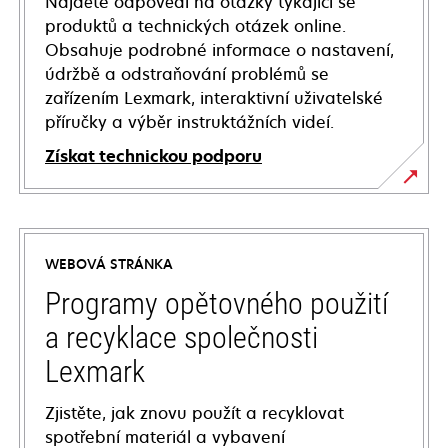
Najděte odpovědi na otázky týkající se
produktů a technických otázek online.
Obsahuje podrobné informace o nastavení,
údržbě a odstraňování problémů se
zařízením Lexmark, interaktivní uživatelské
příručky a výběr instruktážních videí.
Získat technickou podporu
opens
in
a
WEBOVÁ STRÁNKA
new
tab
Programy opětovného použití
a recyklace společnosti
Lexmark
Zjistěte, jak znovu použít a recyklovat
spotřební materiál a vybavení