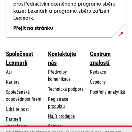
prostřednictvím oceněného programu sběru
kazet Lexmark a programu sběru zařízení
Lexmark.
Přejít na stránku
Společnost
Kontaktujte
Centrum
Lexmark
nás
znalostí
Asi
Předvolby
Redakce
komunikace
Kariéry
Úspěchy
opens
Technická podpora
Společenská
Postřehy analytiků
in
opens
odpovědnost firem
Registrace
a
in
produktu
Udržitelnost
new
a
Najít prodejce
tab
Partneři
new
společnosti
Seznam
tab