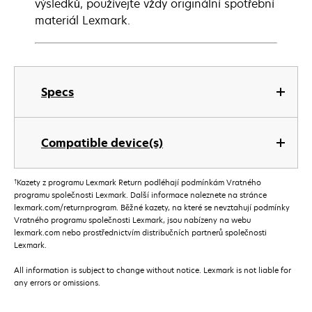
výsledků, používejte vždy originální spotřební
materiál Lexmark.
Specs
Compatible device(s)
†
Kazety z programu Lexmark Return podléhají podmínkám Vratného
programu společnosti Lexmark. Další informace naleznete na stránce
lexmark.com/returnprogram. Běžné kazety, na které se nevztahují podmínky
Vratného programu společnosti Lexmark, jsou nabízeny na webu
lexmark.com nebo prostřednictvím distribučních partnerů společnosti
Lexmark.
All information is subject to change without notice. Lexmark is not liable for
any errors or omissions.